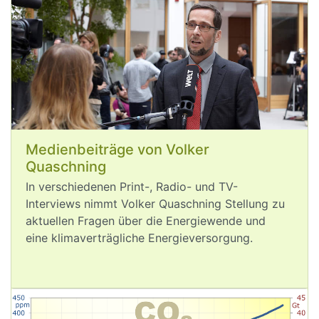
Aug 6, 2026
post
VQuaschning
VQuaschning avatar
Medienbeiträge von Volker
Ich war am 
#
Rhein
, aber der Rhein ist 
Quaschning
weg. 🫨
In verschiedenen Print-, Radio- und TV-
Die langfristige globale 
#
Erderhitzung
Interviews nimmt Volker Quaschning Stellung zu
liegt noch unter 1,5°C und überall sind 
aktuellen Fragen über die Energiewende und
bereits die dramatischen Folgen der 
eine klimaverträgliche Energieversorgung.
#
Klimakrise
 zu sehen: 
Gestörte Lieferketten durch 
#
Niedrigwasser
 in Europa, extreme 
Hitze, Waldbrände. 🔥
Wollen wir wirklich ausprobieren, wie 