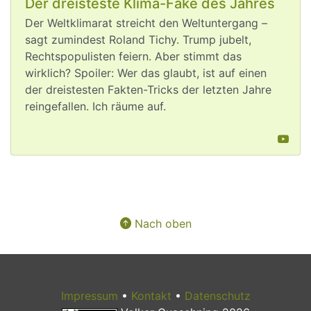
Der dreisteste Klima-Fake des Jahres
Der Weltklimarat streicht den Weltuntergang –
sagt zumindest Roland Tichy. Trump jubelt,
post
VQuaschning
VQuaschning avatar
Rechtspopulisten feiern. Aber stimmt das
Die 
#
Klimakrise
 könnte den 
wirklich? Spoiler: Wer das glaubt, ist auf einen
wirtschaftlichen Aufschwung in diesem 
der dreistesten Fakten-Tricks der letzten Jahre
Jahr stoppen!
reingefallen. Ich räume auf.
Allein das 
#
Niedrigwasser
 könnte das 
#
Wirtschaftswachstum
 um rund 0,4 
Prozentpunkte verringern.
Hinzu kommen noch die 
volkswirtschaftlichen Schäden der 
zahlreichen Hitzetage.
Das zeigt einmal mehr: Nicht zu viel 
Nach oben
#
Klimaschutz
 bedroht unseren 
Wohlstand, sondern zu wenig.
tagesschau.de/wirtschaft/konju
Aug 4, 2026
Impressum
•
Kontakt
•
Datenschutz