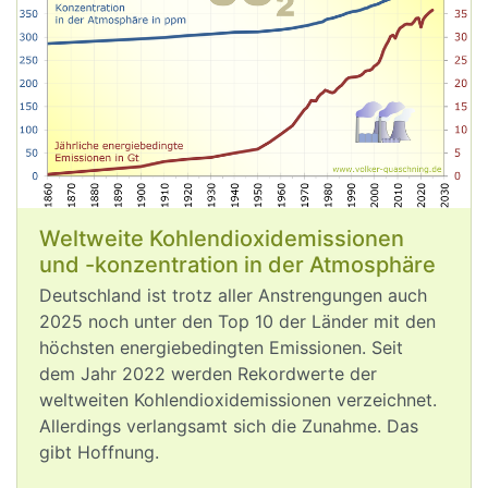
die Welt bei einer Erhitzung von 2°C 
oder 3°C aussieht, oder nutzen wir die 
Chancen, die wirksamer 
#
Klimaschutz
für unsere Wirtschaft und unser Land 
bietet?
Weltweite Kohlendioxidemissionen
und -konzentration in der Atmosphäre
Deutschland ist trotz aller Anstrengungen auch
Aug 5, 2026
2025 noch unter den Top 10 der Länder mit den
höchsten energiebedingten Emissionen. Seit
dem Jahr 2022 werden Rekordwerte der
post
VQuaschning
VQuaschning avatar
weltweiten Kohlendioxid­emissionen verzeichnet.
#
Hitze
, 
#
Niedrigwasser
, Waldbrände: 
Allerdings verlangsamt sich die Zunahme. Das
Die 
#
Klimakrise
 trifft am Ende alle 
gibt Hoffnung.
Menschen hart. Wohlhabende 