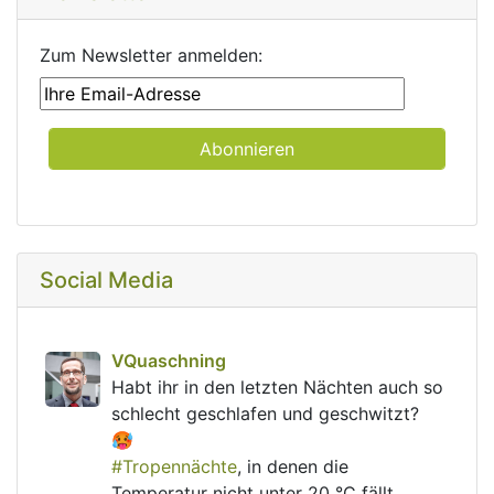
Zum Newsletter anmelden:
Social Media
post
VQuaschning
VQuaschning avatar
Habt ihr in den letzten Nächten auch so 
schlecht geschlafen und geschwitzt? 
🥵
#
Tropennächte
, in denen die 
Temperatur nicht unter 20 °C fällt, 