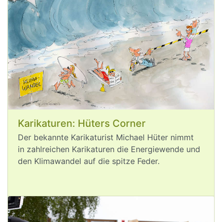
Aug 6, 2026
post
VQuaschning
VQuaschning avatar
Durch die 
#
Klimakrise
 droht ein 
weiterer Anstieg der ohnehin schon 
hohen 
#
Spritpreise
. Durch das 
Niedrigwasser steigen derzeit die 
Transportkosten für Treibstoffe 
Karikaturen: Hüters Corner
empfindlich. Beim Laden von 
Der bekannte Karikaturist Michael Hüter nimmt
#
Elektroautos
 sind derzeit hingegen 
in zahlreichen Karikaturen die Energiewende und
keine klimabedingten Preisanstiege zu 
den Klimawandel auf die spitze Feder.
erwarten. Dabei ist das Laden von 
Elektroautos pro Kilometer schon jetzt 
deutlich günstiger als das Betanken von 
Verbrennern.