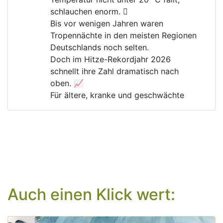
schlauchen enorm. 🫩
Bis vor wenigen Jahren waren 
Tropennächte in den meisten Regionen 
Deutschlands noch selten.
Doch im Hitze-Rekordjahr 2026 
schnellt ihre Zahl dramatisch nach 
oben. 📈
Für ältere, kranke und geschwächte 
Menschen kann das lebensgefährlich 
werden. 🚑
Warum gibt es immer noch Menschen, 
die die 
#
Klimakrise
 und ihre Folgen 
verharmlosen?
Auch einen Klick wert: