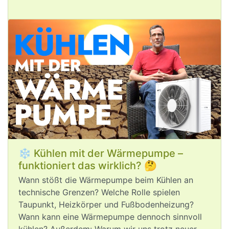
Menschen haben oft besonders viel 
Vermögen und Sachwerte zu verlieren. 
Umso mehr wäre es in ihrem 
ureigensten Interesse, sich für 
#
Klimaschutz
 einzusetzen – statt mit 
einem CO2-intensiven Lebensstil die 
Klimakrise weiter anzuheizen.
❄️ Kühlen mit der Wärmepumpe –
funktioniert das wirklich? 🤔
Aug 5, 2026
Wann stößt die Wärmepumpe beim Kühlen an
technische Grenzen? Welche Rolle spielen
post
VQuaschning
VQuaschning avatar
Taupunkt, Heizkörper und Fußbodenheizung?
Die 
#
Klimakrise
 setzt auch die 
Wann kann eine Wärmepumpe dennoch sinnvoll
Stromversorgung in Europa unter 