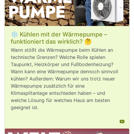
die Welt bei einer Erhitzung von 2°C 
oder 3°C aussieht, oder nutzen wir die 
Chancen, die wirksamer 
#
Klimaschutz
für unsere Wirtschaft und unser Land 
bietet?
❄️ Kühlen mit der Wärmepumpe –
funktioniert das wirklich? 🤔
Wann stößt die Wärmepumpe beim Kühlen an
technische Grenzen? Welche Rolle spielen
Taupunkt, Heizkörper und Fußbodenheizung?
Wann kann eine Wärmepumpe dennoch sinnvoll
kühlen? Außerdem: Warum wir uns trotz neuer
Wärmepumpe zusätzlich für eine
Aug 5, 2026
Klimasplitanlage entschieden haben – und
welche Lösung für welches Haus am besten
post
VQuaschning
VQuaschning avatar
geeignet ist.
#
Hitze
, 
#
Niedrigwasser
, Waldbrände: 
Die 
#
Klimakrise
 trifft am Ende alle 
Menschen hart. Wohlhabende 