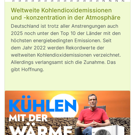
Weltweite Kohlendioxidemissionen
und -konzentration in der Atmosphäre
Deutschland ist trotz aller Anstrengungen auch
2025 noch unter den Top 10 der Länder mit den
Aug 6, 2026
höchsten energiebedingten Emissionen. Seit
dem Jahr 2022 werden Rekordwerte der
weltweiten Kohlendioxid­emissionen verzeichnet.
post
VQuaschning
VQuaschning avatar
Allerdings verlangsamt sich die Zunahme. Das
Ich war am 
#
Rhein
, aber der Rhein ist 
gibt Hoffnung.
weg. 🫨
Die langfristige globale 
#
Erderhitzung
liegt noch unter 1,5°C und überall sind 
bereits die dramatischen Folgen der 
#
Klimakrise
 zu sehen: 
Gestörte Lieferketten durch 
#
Niedrigwasser
 in Europa, extreme 
Hitze, Waldbrände. 🔥
Wollen wir wirklich ausprobieren, wie 