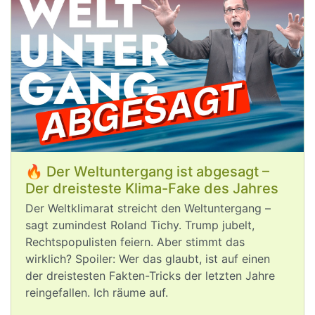
Menschen haben oft besonders viel 
Vermögen und Sachwerte zu verlieren. 
Umso mehr wäre es in ihrem 
ureigensten Interesse, sich für 
#
Klimaschutz
 einzusetzen – statt mit 
einem CO2-intensiven Lebensstil die 
Klimakrise weiter anzuheizen.
🔥 Der Weltuntergang ist abgesagt –
Der dreisteste Klima-Fake des Jahres
Der Weltklimarat streicht den Weltuntergang –
sagt zumindest Roland Tichy. Trump jubelt,
Aug 5, 2026
Rechtspopulisten feiern. Aber stimmt das
wirklich? Spoiler: Wer das glaubt, ist auf einen
der dreistesten Fakten-Tricks der letzten Jahre
post
VQuaschning
VQuaschning avatar
reingefallen. Ich räume auf.
Die 
#
Klimakrise
 setzt auch die 
Stromversorgung in Europa unter 