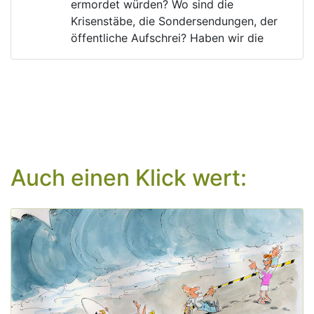
ermordet würden? Wo sind die 
Krisenstäbe, die Sondersendungen, der 
öffentliche Aufschrei? Haben wir die 
richtigen Prioritäten?
Auch einen Klick wert:
Aug 8, 2026
post
VQuaschning
VQuaschning avatar
Habt ihr in den letzten Nächten auch so 
schlecht geschlafen und geschwitzt? 
🥵
#
Tropennächte
, in denen die 
Temperatur nicht unter 20 °C fällt, 