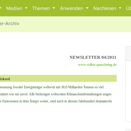
Medien
Themen
Anwenden
Nachlesen
Ü
er-Archiv
NEWSLETTER 04/2011
www.volker-quaschning.de
 Rekord
ennung fossiler Energieträger weltweit mit 30,6 Milliarden Tonnen so viel
ittiert wie nie zuvor. Alle bisherigen weltweiten Klimaschutzbemühungen zeigen
die Emissionen in dem Tempo weiter, sind noch in diesem Jahrhundert dramatische