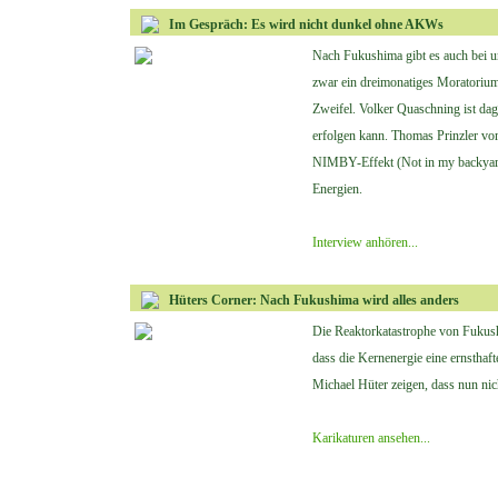
Im Gespräch: Es wird nicht dunkel ohne AKWs
Nach Fukushima gibt es auch bei u
zwar ein dreimonatiges Moratorium
Zweifel. Volker Quaschning ist dag
erfolgen kann. Thomas Prinzler vo
NIMBY-Effekt (Not in my backyard
Energien.
Interview anhören...
Hüters Corner: Nach Fukushima wird alles anders
Die Reaktorkatastrophe von Fukushi
dass die Kernenergie eine ernsthaft
Michael Hüter zeigen, dass nun nic
Karikaturen ansehen...