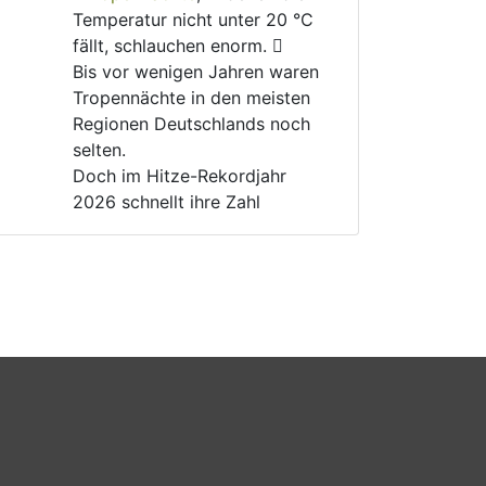
Temperatur nicht unter 20 °C 
fällt, schlauchen enorm. 🫩
Bis vor wenigen Jahren waren 
Tropennächte in den meisten 
Regionen Deutschlands noch 
selten.
Doch im Hitze-Rekordjahr 
2026 schnellt ihre Zahl 
dramatisch nach oben. 📈
Für ältere, kranke und 
geschwächte Menschen kann 
das lebensgefährlich werden. 
🚑
Warum gibt es immer noch 
Menschen, die die 
#
Klimakrise
und ihre Folgen verharmlosen?