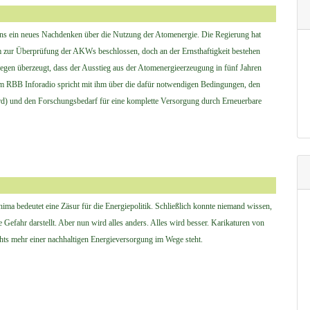
ns ein neues Nachdenken über die Nutzung der Atomenergie. Die Regierung hat
 zur Überprüfung der AKWs beschlossen, doch an der Ernsthaftigkeit bestehen
egen überzeugt, dass der Ausstieg aus der Atomenergieerzeugung in fünf Jahren
m RBB Inforadio spricht mit ihm über die dafür notwendigen Bedingungen, den
) und den Forschungsbedarf für eine komplette Versorgung durch Erneuerbare
ma bedeutet eine Zäsur für die Energiepolitik. Schließlich konnte niemand wissen,
e Gefahr darstellt. Aber nun wird alles anders. Alles wird besser. Karikaturen von
hts mehr einer nachhaltigen Energieversorgung im Wege steht.