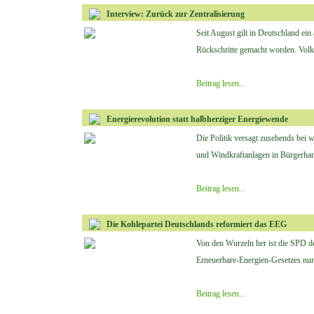
Interview: Zurück zur Zentralisierung
Seit August gilt in Deutschland ein
Rückschritte gemacht worden. Volk
Beitrag lesen...
Energierevolution statt halbherziger Energiewende
Die Politik versagt zusehends bei w
und Windkraftanlagen in Bürgerhand
Beitrag lesen...
Die Kohlepartei Deutschlands reformiert das EEG
Von den Wurzeln her ist die SPD d
Erneuerbare-Energien-Gesetzes nur 
Beitrag lesen...