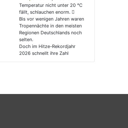
Temperatur nicht unter 20 °C 
fällt, schlauchen enorm. 🫩
Bis vor wenigen Jahren waren 
Tropennächte in den meisten 
Regionen Deutschlands noch 
selten.
Doch im Hitze-Rekordjahr 
2026 schnellt ihre Zahl 
dramatisch nach oben. 📈
Für ältere, kranke und 
geschwächte Menschen kann 
das lebensgefährlich werden. 
🚑
Warum gibt es immer noch 
Menschen, die die 
#
Klimakrise
und ihre Folgen verharmlosen?