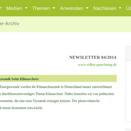
Medien
Themen
Anwenden
Nachlesen
Ü
er-Archiv
NEWSLETTER 04/2014
www.volker-quaschning.de
 Dynamik beim Klimaschutz
nergiewende werden die Klimaschutzziele in Deutschland immer unerreichbarer.
m überlebensnotwendigen Thema Klimaschutz. Daher brauchen wir von politischen
rumente, die eine neue Dynamik erzeugen können. Der photovoltaische
h einem Instrument entwickeln.