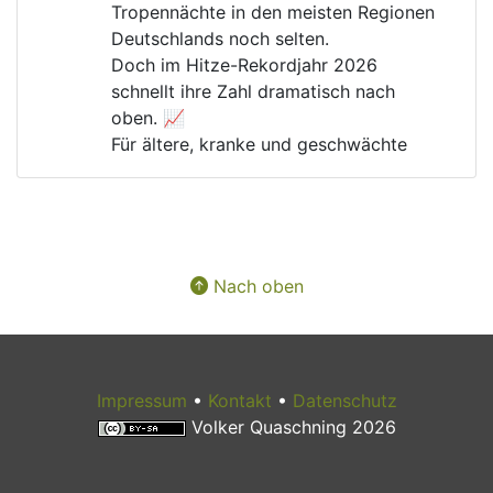
Tropennächte in den meisten Regionen 
Deutschlands noch selten.
Doch im Hitze-Rekordjahr 2026 
schnellt ihre Zahl dramatisch nach 
oben. 📈
Für ältere, kranke und geschwächte 
Menschen kann das lebensgefährlich 
werden. 🚑
Warum gibt es immer noch Menschen, 
die die 
#
Klimakrise
 und ihre Folgen 
verharmlosen?
Nach oben
Impressum
•
Kontakt
•
Datenschutz
Volker Quaschning 2026
Aug 6, 2026