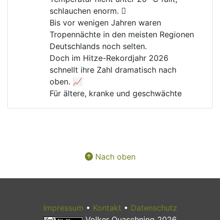
schlauchen enorm. 🫩
Bis vor wenigen Jahren waren 
Tropennächte in den meisten Regionen 
Deutschlands noch selten.
Doch im Hitze-Rekordjahr 2026 
schnellt ihre Zahl dramatisch nach 
oben. 📈
Für ältere, kranke und geschwächte 
Menschen kann das lebensgefährlich 
werden. 🚑
Warum gibt es immer noch Menschen, 
die die 
#
Klimakrise
 und ihre Folgen 
verharmlosen?
Nach oben
Impressum
•
Kontakt
•
Datenschutz
Volker Quaschning 2026