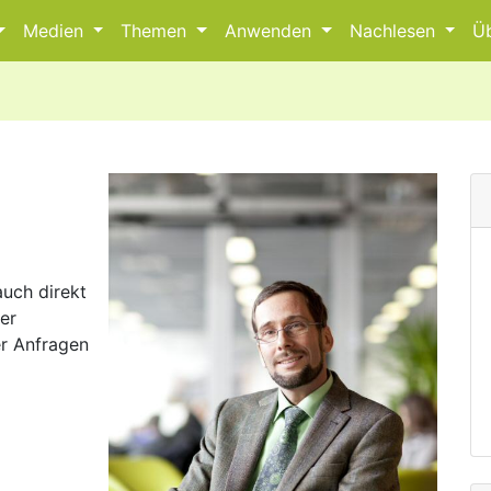
Medien
Themen
Anwenden
Nachlesen
Ü
uch direkt
ber
er Anfragen