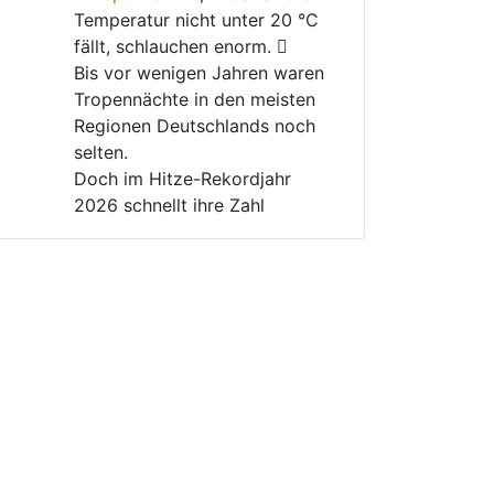
Temperatur nicht unter 20 °C 
fällt, schlauchen enorm. 🫩
Bis vor wenigen Jahren waren 
Tropennächte in den meisten 
Regionen Deutschlands noch 
selten.
Doch im Hitze-Rekordjahr 
2026 schnellt ihre Zahl 
dramatisch nach oben. 📈
Für ältere, kranke und 
geschwächte Menschen kann 
das lebensgefährlich werden. 
🚑
Warum gibt es immer noch 
Menschen, die die 
#
Klimakrise
und ihre Folgen verharmlosen?