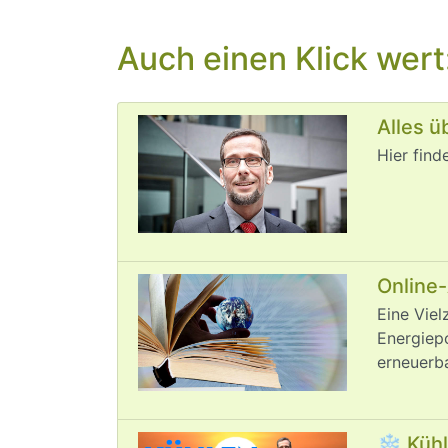
Auch einen Klick wert
Alles ü
Hier find
Online-
Eine Viel
Energiepo
erneuerba
❄️ Küh