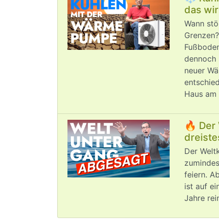
das wir
Wann stö
Grenzen?
Fußbode
dennoch 
neuer Wä
entschie
Haus am 
🔥 Der 
dreiste
Der Weltk
zumindest
feiern. A
ist auf e
Jahre rei