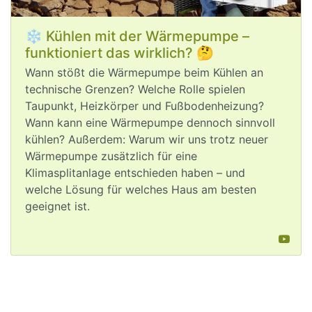
für unsere Wirtschaft und unser Land 
bietet?
❄️ Kühlen mit der Wärmepumpe –
funktioniert das wirklich? 🤔
Wann stößt die Wärmepumpe beim Kühlen an
technische Grenzen? Welche Rolle spielen
Taupunkt, Heizkörper und Fußbodenheizung?
Wann kann eine Wärmepumpe dennoch sinnvoll
kühlen? Außerdem: Warum wir uns trotz neuer
Aug 5, 2026
Wärmepumpe zusätzlich für eine
Klimasplitanlage entschieden haben – und
welche Lösung für welches Haus am besten
post
VQuaschning
VQuaschning avatar
geeignet ist.
#
Hitze
, 
#
Niedrigwasser
, Waldbrände: 
Die 
#
Klimakrise
 trifft am Ende alle 
Menschen hart. Wohlhabende 
Menschen haben oft besonders viel 
Vermögen und Sachwerte zu verlieren. 
Umso mehr wäre es in ihrem 