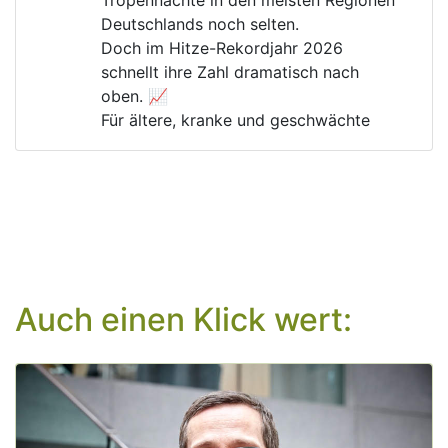
Tropennächte in den meisten Regionen 
Deutschlands noch selten.
Doch im Hitze-Rekordjahr 2026 
schnellt ihre Zahl dramatisch nach 
oben. 📈
Für ältere, kranke und geschwächte 
Menschen kann das lebensgefährlich 
werden. 🚑
Warum gibt es immer noch Menschen, 
die die 
#
Klimakrise
 und ihre Folgen 
verharmlosen?
Auch einen Klick wert:
Aug 6, 2026