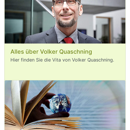
post
VQuaschning
VQuaschning avatar
Durch die 
#
Klimakrise
 droht ein 
weiterer Anstieg der ohnehin schon 
hohen 
#
Spritpreise
. Durch das 
Niedrigwasser steigen derzeit die 
Transportkosten für Treibstoffe 
Alles über Volker Quaschning
empfindlich. Beim Laden von 
Hier finden Sie die Vita von Volker Quaschning.
#
Elektroautos
 sind derzeit hingegen 
keine klimabedingten Preisanstiege zu 
erwarten. Dabei ist das Laden von 
Elektroautos pro Kilometer schon jetzt 
deutlich günstiger als das Betanken von 
Verbrennern.