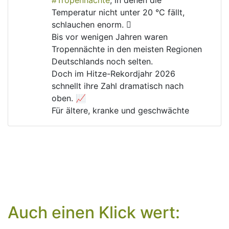
#
Tropennächte
, in denen die 
Temperatur nicht unter 20 °C fällt, 
schlauchen enorm. 🫩
Bis vor wenigen Jahren waren 
Tropennächte in den meisten Regionen 
Deutschlands noch selten.
Doch im Hitze-Rekordjahr 2026 
schnellt ihre Zahl dramatisch nach 
oben. 📈
Für ältere, kranke und geschwächte 
Menschen kann das lebensgefährlich 
werden. 🚑
Warum gibt es immer noch Menschen, 
die die 
#
Klimakrise
 und ihre Folgen 
verharmlosen?
Auch einen Klick wert: