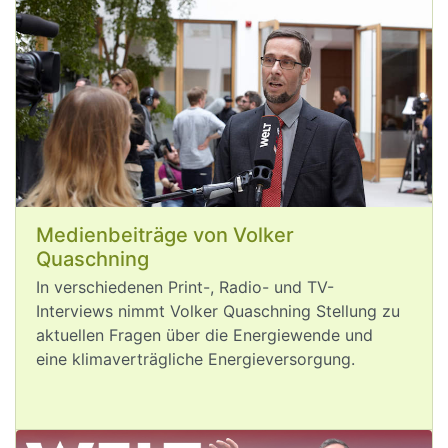
Aug 6, 2026
post
VQuaschning
VQuaschning avatar
Medienbeiträge von Volker
Ich war am 
#
Rhein
, aber der Rhein ist 
Quaschning
weg. 🫨
In verschiedenen Print-, Radio- und TV-
Die langfristige globale 
#
Erderhitzung
Interviews nimmt Volker Quaschning Stellung zu
liegt noch unter 1,5°C und überall sind 
aktuellen Fragen über die Energiewende und
bereits die dramatischen Folgen der 
eine klimaverträgliche Energieversorgung.
#
Klimakrise
 zu sehen: 
Gestörte Lieferketten durch 
#
Niedrigwasser
 in Europa, extreme 
Hitze, Waldbrände. 🔥