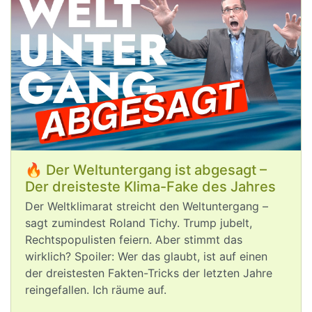
Wollen wir wirklich ausprobieren, wie 
die Welt bei einer Erhitzung von 2°C 
oder 3°C aussieht, oder nutzen wir die 
Chancen, die wirksamer 
#
Klimaschutz
für unsere Wirtschaft und unser Land 
bietet?
🔥 Der Weltuntergang ist abgesagt –
Der dreisteste Klima-Fake des Jahres
Der Weltklimarat streicht den Weltuntergang –
Aug 5, 2026
sagt zumindest Roland Tichy. Trump jubelt,
Rechtspopulisten feiern. Aber stimmt das
wirklich? Spoiler: Wer das glaubt, ist auf einen
post
VQuaschning
VQuaschning avatar
der dreistesten Fakten-Tricks der letzten Jahre
#
Hitze
, 
#
Niedrigwasser
, Waldbrände: 
reingefallen. Ich räume auf.
Die 
#
Klimakrise
 trifft am Ende alle 