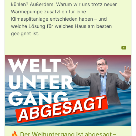
post
VQuaschning
VQuaschning avatar
kühlen? Außerdem: Warum wir uns trotz neuer
#
Hitze
, 
#
Niedrigwasser
, Waldbrände: 
Wärmepumpe zusätzlich für eine
Die 
#
Klimakrise
 trifft am Ende alle 
Klimasplitanlage entschieden haben – und
Menschen hart. Wohlhabende 
welche Lösung für welches Haus am besten
Menschen haben oft besonders viel 
geeignet ist.
Vermögen und Sachwerte zu verlieren. 
Umso mehr wäre es in ihrem 
ureigensten Interesse, sich für 
#
Klimaschutz
 einzusetzen – statt mit 
einem CO2-intensiven Lebensstil die 
Klimakrise weiter anzuheizen.
Aug 5, 2026
🔥 Der Weltuntergang ist abgesagt –