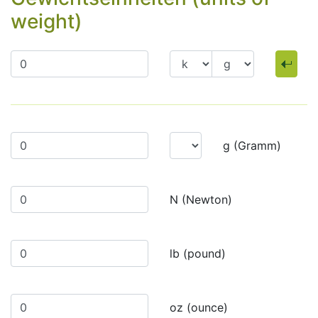
weight)
g (Gramm)
N (Newton)
lb (pound)
oz (ounce)