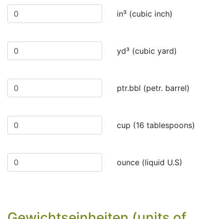
in³ (cubic inch)
yd³ (cubic yard)
ptr.bbl (petr. barrel)
cup (16 tablespoons)
ounce (liquid U.S)
Gewichtseinheiten (units of