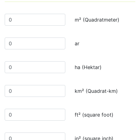
m² (Quadratmeter)
ar
ha (Hektar)
km² (Quadrat-km)
ft² (square foot)
in² (square inch)