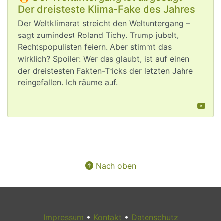
Der dreisteste Klima-Fake des Jahres
post
VQuaschning
VQuaschning avatar
Der Weltklimarat streicht den Weltuntergang –
Die 
#
Klimakrise
 setzt auch die 
sagt zumindest Roland Tichy. Trump jubelt,
Stromversorgung in Europa unter 
Rechtspopulisten feiern. Aber stimmt das
Druck. ⚡🌡️
wirklich? Spoiler: Wer das glaubt, ist auf einen
Wegen Kühlwassermangels müssen 
der dreistesten Fakten-Tricks der letzten Jahre
fossile und 
#
Kernkraftwerke
 gedrosselt 
reingefallen. Ich räume auf.
und abgeschaltet werden 🚫.
#
Windkraft
 und 
#
Photovoltaik
 sind 
praktisch die einzigen 
Stromerzeugungsarten, die ganz ohne 
Wasser funktionieren ✅.
Gut, dass wir in Deutschland auf 
erneuerbare Energien und nicht die 
Nach oben
Kernenergie gesetzt haben. 👍
Impressum
•
Kontakt
•
Datenschutz