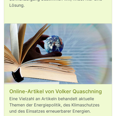
Lösung.
deutlich günstiger als das Betanken von 
Verbrennern.
Aug 6, 2026
post
VQuaschning
VQuaschning avatar
Ich war am 
#
Rhein
, aber der Rhein ist 
weg. 🫨
Online-Artikel von Volker Quaschning
Die langfristige globale 
#
Erderhitzung
Eine Vielzahl an Artikeln behandelt aktuelle
liegt noch unter 1,5°C und überall sind 
Themen der Energiepolitik, des Klimaschutzes
bereits die dramatischen Folgen der 
und des Einsatzes erneuerbarer Energien.
#
Klimakrise
 zu sehen: 