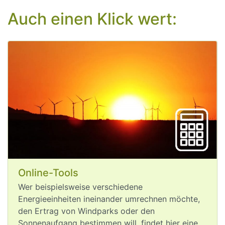
Auch einen Klick wert:
Aug 6, 2026
post
VQuaschning
VQuaschning avatar
Durch die 
#
Klimakrise
 droht ein 
weiterer Anstieg der ohnehin schon 
hohen 
#
Spritpreise
. Durch das 
Niedrigwasser steigen derzeit die 
Transportkosten für Treibstoffe 
Online-Tools
empfindlich. Beim Laden von 
Wer beispielsweise verschiedene
#
Elektroautos
 sind derzeit hingegen 
Energieeinheiten ineinander umrechnen möchte,
keine klimabedingten Preisanstiege zu 
den Ertrag von Windparks oder den
erwarten. Dabei ist das Laden von 
Sonnenaufgang bestimmen will, findet hier eine
Elektroautos pro Kilometer schon jetzt 