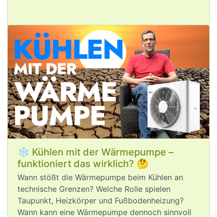
Gestörte Lieferketten durch 
#
Niedrigwasser
 in Europa, extreme 
Hitze, Waldbrände. 🔥
Wollen wir wirklich ausprobieren, wie 
die Welt bei einer Erhitzung von 2°C 
oder 3°C aussieht, oder nutzen wir die 
Chancen, die wirksamer 
#
Klimaschutz
für unsere Wirtschaft und unser Land 
bietet?
❄️ Kühlen mit der Wärmepumpe –
funktioniert das wirklich? 🤔
Wann stößt die Wärmepumpe beim Kühlen an
Aug 5, 2026
technische Grenzen? Welche Rolle spielen
Taupunkt, Heizkörper und Fußbodenheizung?
Wann kann eine Wärmepumpe dennoch sinnvoll