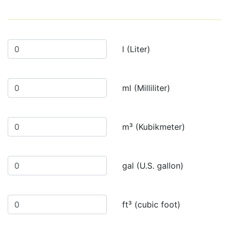
l (Liter)
ml (Milliliter)
m³ (Kubikmeter)
gal (U.S. gallon)
ft³ (cubic foot)