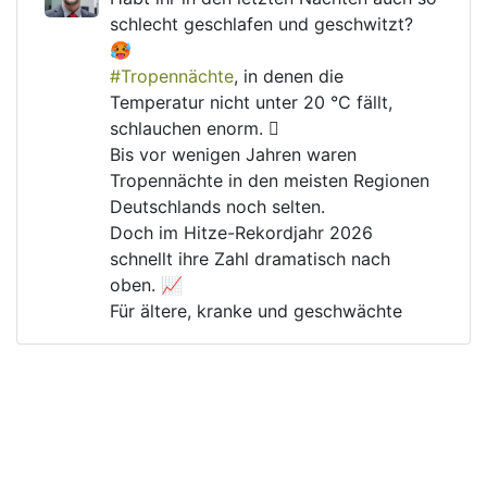
schlecht geschlafen und geschwitzt? 
🥵
#
Tropennächte
, in denen die 
Temperatur nicht unter 20 °C fällt, 
schlauchen enorm. 🫩
Bis vor wenigen Jahren waren 
Tropennächte in den meisten Regionen 
Deutschlands noch selten.
Doch im Hitze-Rekordjahr 2026 
schnellt ihre Zahl dramatisch nach 
oben. 📈
Für ältere, kranke und geschwächte 
Menschen kann das lebensgefährlich 
werden. 🚑
Warum gibt es immer noch Menschen, 
die die 
#
Klimakrise
 und ihre Folgen 
verharmlosen?