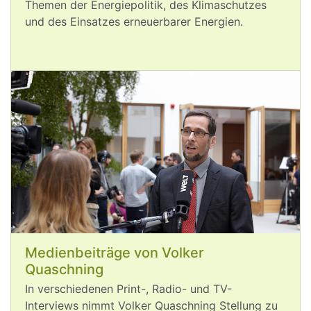
Themen der Energiepolitik, des Klimaschutzes
und des Einsatzes erneuerbarer Energien.
Aug 5, 2026
post
VQuaschning
VQuaschning avatar
Die 
#
Klimakrise
 setzt auch die 
Stromversorgung in Europa unter 
Druck. ⚡🌡️
Wegen Kühlwassermangels müssen 
fossile und 
#
Kernkraftwerke
 gedrosselt 
Medienbeiträge von Volker
und abgeschaltet werden 🚫.
Quaschning
#
Windkraft
 und 
#
Photovoltaik
 sind 
In verschiedenen Print-, Radio- und TV-
praktisch die einzigen 
Interviews nimmt Volker Quaschning Stellung zu
Stromerzeugungsarten, die ganz ohne 