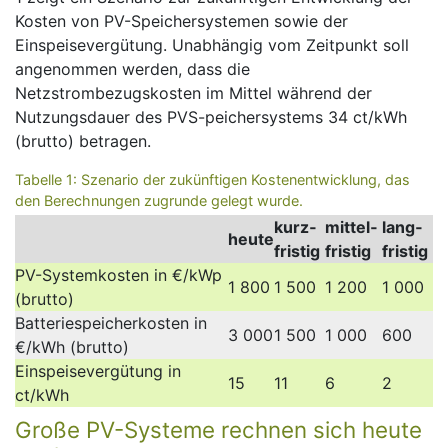
Kosten von PV-Speichersystemen sowie der
Einspeisevergütung. Unabhängig vom Zeitpunkt soll
angenommen werden, dass die
Netzstrombezugskosten im Mittel während der
Nutzungsdauer des PVS-peichersystems 34 ct/kWh
(brutto) betragen.
Tabelle 1: Szenario der zukünftigen Kostenentwicklung, das
den Berechnungen zugrunde gelegt wurde.
kurz­
mittel­
lang­
heute
fristig
fristig
fristig
PV-System­kosten in €/kWp
1 800
1 500
1 200
1 000
(brutto)
Batteries­peicher­kosten in
3 000
1 500
1 000
600
€/kWh (brutto)
Ein­speise­ver­gütung in
15
11
6
2
ct/kWh
Große PV-Systeme rechnen sich heute