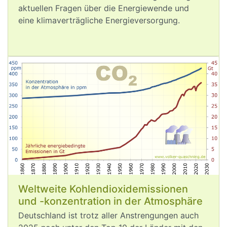
aktuellen Fragen über die Energiewende und
Wasser funktionieren ✅.
eine klimaverträgliche Energieversorgung.
Gut, dass wir in Deutschland auf 
erneuerbare Energien und nicht die 
Kernenergie gesetzt haben. 👍
Aug 5, 2026
post
VQuaschning
VQuaschning avatar
Die 
#
Klimakrise
 könnte den 
Weltweite Kohlendioxidemissionen
wirtschaftlichen Aufschwung in diesem 
und -konzentration in der Atmosphäre
Jahr stoppen!
Deutschland ist trotz aller Anstrengungen auch
Allein das 
#
Niedrigwasser
 könnte das 