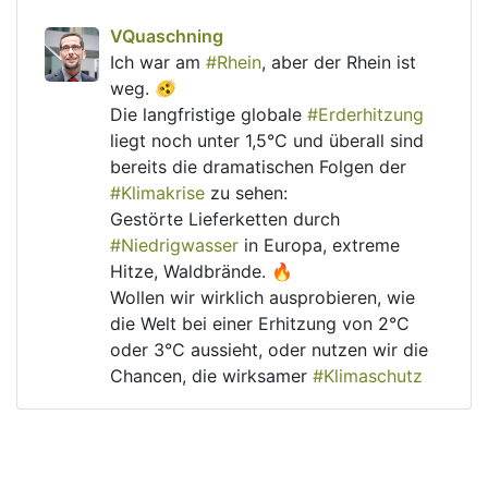
post
VQuaschning
VQuaschning avatar
Ich war am 
#
Rhein
, aber der Rhein ist 
weg. 🫨
Die langfristige globale 
#
Erderhitzung
liegt noch unter 1,5°C und überall sind 
bereits die dramatischen Folgen der 
#
Klimakrise
 zu sehen: 
Gestörte Lieferketten durch 
#
Niedrigwasser
 in Europa, extreme 
Hitze, Waldbrände. 🔥
Wollen wir wirklich ausprobieren, wie 
die Welt bei einer Erhitzung von 2°C 
oder 3°C aussieht, oder nutzen wir die 
Chancen, die wirksamer 
#
Klimaschutz
für unsere Wirtschaft und unser Land 
bietet?