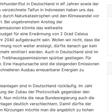
hr­hundert­flut in Deutsch­land in elf Jahren sowie der
 verzeich­nete Taifun in Indonesien haben uns das
o durch Natur­katastrophen und den Klimawandel vor
t. Bei ungebremstem Anstieg der
emissionen könnte das weltweite
budget für eine Erwärmung von 2 Grad Celsius
hr 2040 aufgebraucht sein. Wollen wir nicht, dass die
rmung noch weiter ansteigt, dürfte danach gar kein
 mehr emittiert werden. Auch in Deutschland sind im
e Treibhausgasemissionen spürbar gestiegen. Für
. Eine Hauptursache sind die steigenden Emissionen
schnelleren Ausbau erneuerbarer Energien zu
anlagen sind in Deutschland rückläufig. Im Jahr
tung der Zubau der Photovoltaik gegenüber den
ft. Nun möchte die neue Bundesregierung auch die
lagen deutlich verschlechtern. Damit dürfte der
 den Kürzungen möchte man die angeblich zu hohen