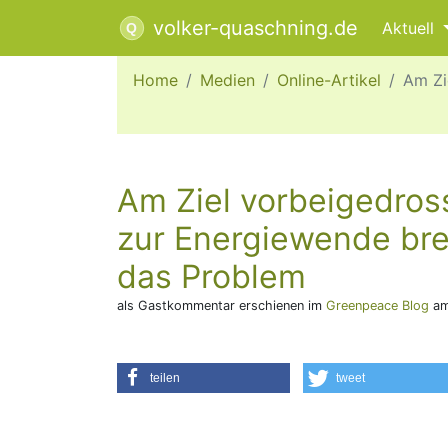
volker-quaschning.de
Aktuell
Home
Medien
Online-Artikel
Am Zi
Am Ziel vor­bei­gedros
zur Energie­wende br
das Problem
als Gastkommentar erschienen im
Greenpeace Blog
am
teilen
tweet