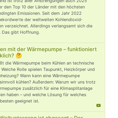
and ist trotz aller Anstrengungen auch 2025
er den Top 10 der Länder mit den höchsten
edingten Emissionen. Seit dem Jahr 2022
ekordwerte der weltweiten Kohlendioxid­
n verzeichnet. Allerdings verlangsamt sich die
 Das gibt Hoffnung.
len mit der Wärmepumpe – funktioniert
klich? 🤔
ßt die Wärmepumpe beim Kühlen an technische
 Welche Rolle spielen Taupunkt, Heizkörper und
nheizung? Wann kann eine Wärmepumpe
sinnvoll kühlen? Außerdem: Warum wir uns trotz
rmepumpe zusätzlich für eine Klimasplitanlage
den haben – und welche Lösung für welches
besten geeignet ist.
Weltuntergang ist abgesagt – Der