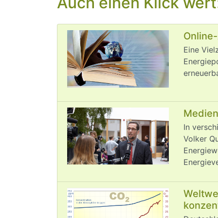
Auch einen Klick wert
Online-
Eine Viel
Energiepo
erneuerba
Medien
In versch
Volker Qu
Energiew
Energiev
Weltwe
konzen