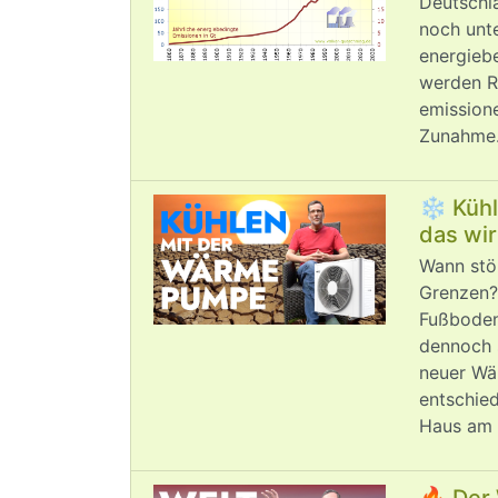
Deutschl
noch unt
energieb
werden R
emissione
Zunahme.
❄️ Küh
das wir
Wann stö
Grenzen?
Fußbode
dennoch 
neuer Wä
entschie
Haus am 
🔥 Der 