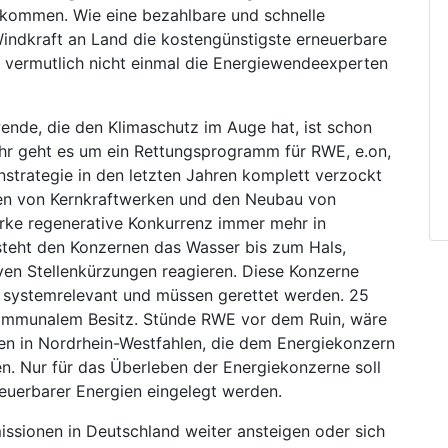
ekommen. Wie eine bezahlbare und schnelle
Windkraft an Land die kostengünstigste erneuerbare
n vermutlich nicht einmal die Energiewendeexperten
wende, die den Klimaschutz im Auge hat, ist schon
ehr geht es um ein Rettungsprogramm für RWE, e.on,
rnstrategie in den letzten Jahren komplett verzockt
gen von Kernkraftwerken und den Neubau von
arke regenerative Konkurrenz immer mehr in
 steht den Konzernen das Wasser bis zum Hals,
en Stellenkürzungen reagieren. Diese Konzerne
s systemrelevant und müssen gerettet werden. 25
kommunalem Besitz. Stünde RWE vor dem Ruin, wäre
en in Nordrhein-Westfahlen, die dem Energiekonzern
en. Nur für das Überleben der Energiekonzerne soll
uerbarer Energien eingelegt werden.
ssionen in Deutschland weiter ansteigen oder sich