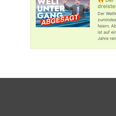
dreiste
Der Weltk
zumindest
feiern. A
ist auf e
Jahre rei