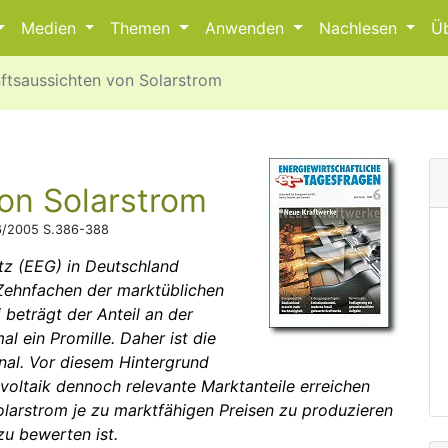
Medien
Themen
Anwenden
Nachlesen
Ü
ftsaussichten von Solarstrom
on Solar­strom
/2005 S.386-388
tz (EEG) in Deutsch­land
Zehnfachen der marktüblichen
i beträgt der Anteil an der
l ein Promille. Daher ist die
nal. Vor diesem Hintergrund
voltaik dennoch relevante Marktanteile erreichen
larstrom je zu marktfähigen Preisen zu produzieren
zu bewerten ist.