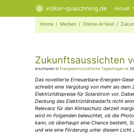
volker-quaschning.de
Aktuell
Home
Medien
Online-Artikel
Zukun
Zukunfts­aus­sichten v
erschienen in
Energiewirtschaftliche Tagesfragen et
06
Das novel­lierte Erneuer­bare-Energien-Gese
schreibt eine Vergütung von mehr als dem 
Elektrizitätspreise für Solarstrom vor. Dabe
Deckung des Elektrizitätsbedarfs nicht einma
Relevanz für den Klimaschutz derzeit margi
wird im Folgenden beleuchtet, ob die Photo
kann, ob überhaupt eine Chance besteht, So
und wie eine Förderung unter diesem Licht 