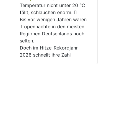
Temperatur nicht unter 20 °C 
fällt, schlauchen enorm. 🫩
Bis vor wenigen Jahren waren 
Tropennächte in den meisten 
Regionen Deutschlands noch 
selten.
Doch im Hitze-Rekordjahr 
2026 schnellt ihre Zahl 
dramatisch nach oben. 📈
Für ältere, kranke und 
geschwächte Menschen kann 
das lebensgefährlich werden. 
🚑
Warum gibt es immer noch 
Menschen, die die 
#
Klimakrise
und ihre Folgen verharmlosen?