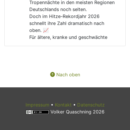
Tropennächte in den meisten Regionen 
Deutschlands noch selten.
Doch im Hitze-Rekordjahr 2026 
schnellt ihre Zahl dramatisch nach 
oben. 📈
Für ältere, kranke und geschwächte 
Menschen kann das lebensgefährlich 
werden. 🚑
Warum gibt es immer noch Menschen, 
die die 
#
Klimakrise
 und ihre Folgen 
verharmlosen?
Nach oben
Impressum
•
Kontakt
•
Datenschutz
Volker Quaschning 2026
Aug 6, 2026