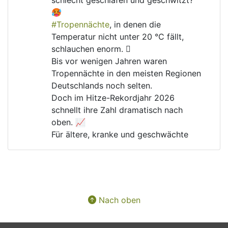
schlecht geschlafen und geschwitzt? 
🥵
#
Tropennächte
, in denen die 
Temperatur nicht unter 20 °C fällt, 
schlauchen enorm. 🫩
Bis vor wenigen Jahren waren 
Tropennächte in den meisten Regionen 
Deutschlands noch selten.
Doch im Hitze-Rekordjahr 2026 
schnellt ihre Zahl dramatisch nach 
oben. 📈
Für ältere, kranke und geschwächte 
Menschen kann das lebensgefährlich 
werden. 🚑
Warum gibt es immer noch Menschen, 
die die 
#
Klimakrise
 und ihre Folgen 
verharmlosen?
Nach oben