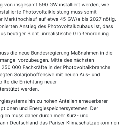
ng von insgesamt 590 GW installiert werden, wie
stallierte Photovoltaik­leistung muss somit
ler Markthochlauf auf etwa 45 GW/a bis 2027 nötig.
nierten Anstieg des Photovoltaik­zubaus ist, dass
 aus heutiger Sicht unrealistische Größenordnung
uss die neue Bundesregierung Maßnahmen in die
­mangel vorzubeugen. Mitte des nächsten
 250 000 Fachkräfte in der Photovoltaik­branche
elegten Solarjob­offensive mit neuen Aus- und
llte die Errichtung neuer
terstützt werden.
ergiesystems hin zu hohen Anteilen erneuerbarer
soptionen und Energiespeichersystemen. Der
gien muss daher durch mehr Kurz- und
 kann Deutschland das Pariser Klimaschutzabkommen