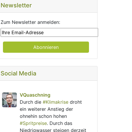
Newsletter
Zum Newsletter anmelden:
Social Media
post
VQuaschning
VQuaschning avatar
Durch die 
#
Klimakrise
 droht 
ein weiterer Anstieg der 
ohnehin schon hohen 
#
Spritpreise
. Durch das 
Niedrigwasser steigen derzeit 