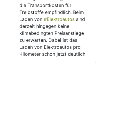
die Transportkosten für 
Treibstoffe empfindlich. Beim 
Laden von 
#
Elektroautos
 sind 
derzeit hingegen keine 
klimabedingten Preisanstiege 
zu erwarten. Dabei ist das 
Laden von Elektroautos pro 
Kilometer schon jetzt deutlich 
günstiger als das Betanken 
von Verbrennern.
Aug 6, 2026
post