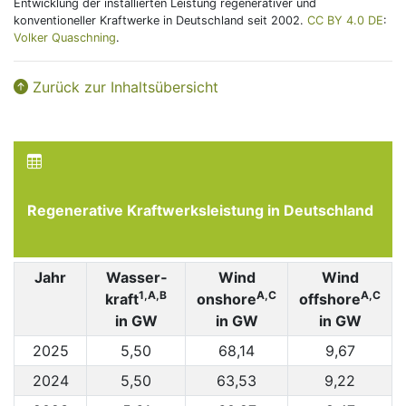
Entwicklung der installierten Leistung regenerativer und
konventioneller Kraftwerke in Deutschland seit 2002.
CC BY 4.0 DE
:
Volker Quaschning
.
Zurück zur Inhaltsübersicht
Regenerative Kraftwerksleistung in Deutschland
Jahr
Wasser­
Wind
Wind
1,A,B
A,C
A,C
kraft
onshore
offshore
in GW
in GW
in GW
2025
5,50
68,14
9,67
2024
5,50
63,53
9,22