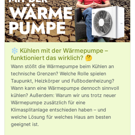
post
VQuaschning
VQuaschning avatar
#
Hitze
, 
#
Niedrigwasser
, Waldbrände: 
Die 
#
Klimakrise
 trifft am Ende alle 
Menschen hart. Wohlhabende 
Menschen haben oft besonders viel 
❄️ Kühlen mit der Wärmepumpe –
Vermögen und Sachwerte zu verlieren. 
funktioniert das wirklich? 🤔
Umso mehr wäre es in ihrem 
ureigensten Interesse, sich für 
Wann stößt die Wärmepumpe beim Kühlen an
#
Klimaschutz
 einzusetzen – statt mit 
technische Grenzen? Welche Rolle spielen
einem CO2-intensiven Lebensstil die 
Taupunkt, Heizkörper und Fußbodenheizung?
Klimakrise weiter anzuheizen.
Wann kann eine Wärmepumpe dennoch sinnvoll
kühlen? Außerdem: Warum wir uns trotz neuer
Wärmepumpe zusätzlich für eine
Klimasplitanlage entschieden haben – und
welche Lösung für welches Haus am besten
geeignet ist.