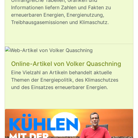
Umfangreiche Tabellen, Grafiken und
bereits die dramatischen Folgen der 
Informationen liefern Zahlen und Fakten zu
#
Klimakrise
 zu sehen: 
erneuerbaren Energien, Energienutzung,
Gestörte Lieferketten durch 
Treibhausgasemissionen und Klimaschutz.
#
Niedrigwasser
 in Europa, extreme 
Hitze, Waldbrände. 🔥
Wollen wir wirklich ausprobieren, wie 
die Welt bei einer Erhitzung von 2°C 
oder 3°C aussieht, oder nutzen wir die 
Chancen, die wirksamer 
#
Klimaschutz
Online-Artikel von Volker Quaschning
für unsere Wirtschaft und unser Land 
Eine Vielzahl an Artikeln behandelt aktuelle
bietet?
Themen der Energiepolitik, des Klimaschutzes
und des Einsatzes erneuerbarer Energien.
Aug 5, 2026