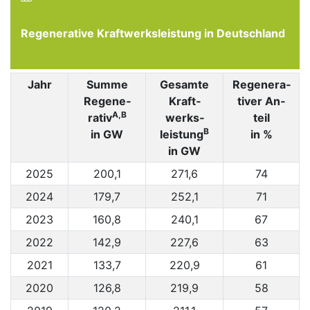
Regenerative Kraftwerksleistung in Deutschland
Jahr
Summe
Gesamte
Rege­nera­
Regene­
Kraft­
tiver An­
A,B
rativ
werks­
teil
B
in GW
leistung
in %
in GW
2025
200,1
271,6
74
2024
179,7
252,1
71
2023
160,8
240,1
67
2022
142,9
227,6
63
2021
133,7
220,9
61
2020
126,8
219,9
58