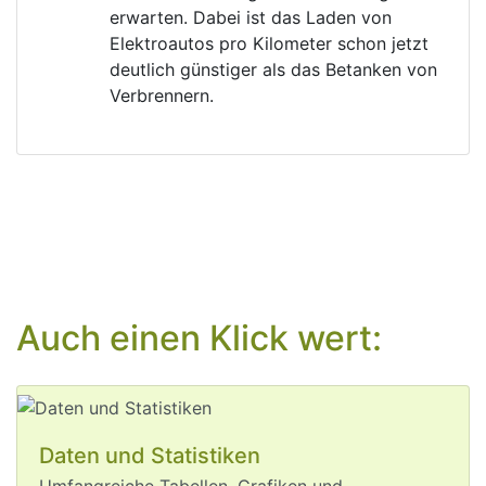
erwarten. Dabei ist das Laden von 
Elektroautos pro Kilometer schon jetzt 
deutlich günstiger als das Betanken von 
Verbrennern.
Aug 6, 2026
Auch einen Klick wert:
post
VQuaschning
VQuaschning avatar
Ich war am 
#
Rhein
, aber der Rhein ist 
weg. 🫨
Die langfristige globale 
#
Erderhitzung
Daten und Statistiken
liegt noch unter 1,5°C und überall sind 