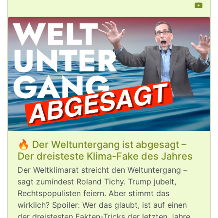
Aug 5, 2026
post
VQuaschning
VQuaschning avatar
Die 
#
Klimakrise
 setzt auch die 
Stromversorgung in Europa unter 
Druck. ⚡🌡️
Wegen Kühlwassermangels müssen 
fossile und 
#
Kernkraftwerke
 gedrosselt 
und abgeschaltet werden 🚫.
#
Windkraft
 und 
#
Photovoltaik
 sind 
praktisch die einzigen 
🔥 Der Weltuntergang ist abgesagt –
Stromerzeugungsarten, die ganz ohne 
Der dreisteste Klima-Fake des Jahres
Wasser funktionieren ✅.
Der Weltklimarat streicht den Weltuntergang –
Gut, dass wir in Deutschland auf 
sagt zumindest Roland Tichy. Trump jubelt,
erneuerbare Energien und nicht die 
Rechtspopulisten feiern. Aber stimmt das
Kernenergie gesetzt haben. 👍
wirklich? Spoiler: Wer das glaubt, ist auf einen
der dreistesten Fakten-Tricks der letzten Jahre