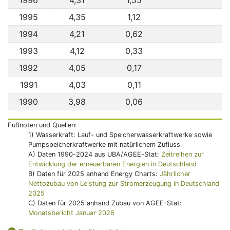
1996
4,31
1,55
1995
4,35
1,12
1994
4,21
0,62
1993
4,12
0,33
1992
4,05
0,17
1991
4,03
0,11
1990
3,98
0,06
Fußnoten und Quellen:
1) Wasserkraft: Lauf- und Speicherwasserkraftwerke sowie
Pumpspeicherkraftwerke mit natürlichem Zufluss
A) Daten 1990-2024 aus UBA/AGEE-Stat:
Zeitreihen zur
Entwicklung der erneuerbaren Energien in Deutschland
B) Daten für 2025 anhand Energy Charts:
Jährlicher
Nettozubau von Leistung zur Stromerzeugung in Deutschland
2025
C) Daten für 2025 anhand Zubau von AGEE-Stat:
Monatsbericht Januar 2026